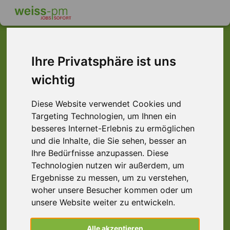
Ihre Privatsphäre ist uns
Dieser Job ist leider
wichtig
nicht mehr verfügbar ...
Diese Website verwendet Cookies und
... aber vielleicht ist hier etwas dabei:
Targeting Technologien, um Ihnen ein
besseres Internet-Erlebnis zu ermöglichen
und die Inhalte, die Sie sehen, besser an
Ihre Bedürfnisse anzupassen. Diese
Technologien nutzen wir außerdem, um
Ergebnisse zu messen, um zu verstehen,
woher unsere Besucher kommen oder um
unsere Website weiter zu entwickeln.
Fachkraft Lagerlogistik (m/w/d)
Alle akzeptieren