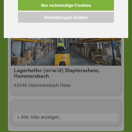
Getränke, Niederdorfelden
Nur notwendige Cookies
61138 Niederdorfelden
Einstellungen ändern
Lagerhelfer (m/w/d) Staplerschein,
Hammersbach
63546 Hammersbach Hess
> Alle Jobs anzeigen.