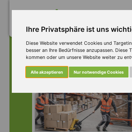
Ihre Privatsphäre ist uns wicht
Diese Website verwendet Cookies und Targeting 
besser an Ihre Bedürfnisse anzupassen. Diese
kommen oder um unsere Website weiter zu ent
Dieser Job ist leider n
Alle akzeptieren
Nur notwendige Cookies
... aber vielleicht ist hier etwas dabei: