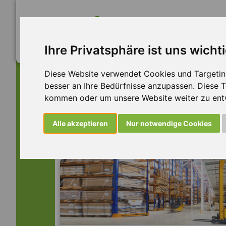
Ihre Privatsphäre ist uns wicht
Diese Website verwendet Cookies und Targeting 
besser an Ihre Bedürfnisse anzupassen. Diese
kommen oder um unsere Website weiter zu ent
Dieser Job ist leider n
Alle akzeptieren
Nur notwendige Cookies
... aber vielleicht ist hier etwas dabei: