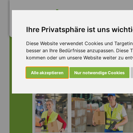
Ihre Privatsphäre ist uns wicht
Diese Website verwendet Cookies und Targeting 
besser an Ihre Bedürfnisse anzupassen. Diese
kommen oder um unsere Website weiter zu ent
Dieser Job ist leider n
Alle akzeptieren
Nur notwendige Cookies
... aber vielleicht ist hier etwas dabei: