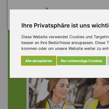
Ihre Privatsphäre ist uns wicht
Diese Website verwendet Cookies und Targeting 
besser an Ihre Bedürfnisse anzupassen. Diese
kommen oder um unsere Website weiter zu ent
Dieser Job ist leider n
Alle akzeptieren
Nur notwendige Cookies
... aber vielleicht ist hier etwas dabei: