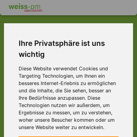
Ihre Privatsphäre ist uns
Dieser Job ist leider
wichtig
nicht mehr verfügbar ...
... aber vielleicht ist hier etwas dabei:
Diese Website verwendet Cookies und
Targeting Technologien, um Ihnen ein
besseres Internet-Erlebnis zu ermöglichen
und die Inhalte, die Sie sehen, besser an
Ihre Bedürfnisse anzupassen. Diese
Technologien nutzen wir außerdem, um
Ergebnisse zu messen, um zu verstehen,
woher unsere Besucher kommen oder um
unsere Website weiter zu entwickeln.
Lagerhelfer (m/w/d), Raum Aschaffenburg