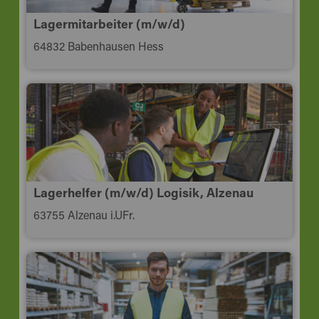
Lagermitarbeiter (m/w/d)
64832 Babenhausen Hess
Lagerhelfer (m/w/d) Logisik, Alzenau
63755 Alzenau i.UFr.