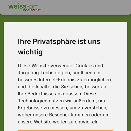
Ihre Privatsphäre ist uns
Dieser Job ist leider
wichtig
nicht mehr verfügbar ...
... aber vielleicht ist hier etwas dabei:
Diese Website verwendet Cookies und
Targeting Technologien, um Ihnen ein
besseres Internet-Erlebnis zu ermöglichen
und die Inhalte, die Sie sehen, besser an
Ihre Bedürfnisse anzupassen. Diese
Technologien nutzen wir außerdem, um
Ergebnisse zu messen, um zu verstehen,
woher unsere Besucher kommen oder um
unsere Website weiter zu entwickeln.
Lagerhelfer (m/w/d), Raum Aschaffenburg