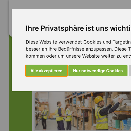
Ihre Privatsphäre ist uns wicht
Diese Website verwendet Cookies und Targeting 
besser an Ihre Bedürfnisse anzupassen. Diese
kommen oder um unsere Website weiter zu ent
Dieser Job ist leider n
Alle akzeptieren
Nur notwendige Cookies
... aber vielleicht ist hier etwas dabei: