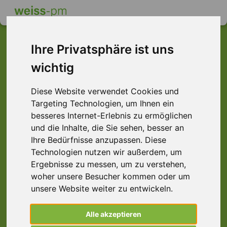
Ihre Privatsphäre ist uns
wichtig
Dieser Job ist leider
nicht mehr verfügbar ...
Diese Website verwendet Cookies und
Targeting Technologien, um Ihnen ein
... aber vielleicht ist hier etwas dabei:
besseres Internet-Erlebnis zu ermöglichen
und die Inhalte, die Sie sehen, besser an
Ihre Bedürfnisse anzupassen. Diese
Technologien nutzen wir außerdem, um
Ergebnisse zu messen, um zu verstehen,
woher unsere Besucher kommen oder um
unsere Website weiter zu entwickeln.
Alle akzeptieren
Finanzbuchhalter (m/w/d)