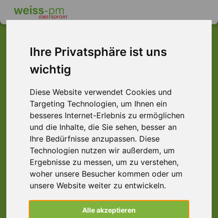
Ihre Privatsphäre ist uns
wichtig
Dieser Job ist leider
nicht mehr verfügbar ...
Diese Website verwendet Cookies und
Targeting Technologien, um Ihnen ein
... aber vielleicht ist hier etwas dabei:
besseres Internet-Erlebnis zu ermöglichen
und die Inhalte, die Sie sehen, besser an
Ihre Bedürfnisse anzupassen. Diese
Technologien nutzen wir außerdem, um
Ergebnisse zu messen, um zu verstehen,
woher unsere Besucher kommen oder um
unsere Website weiter zu entwickeln.
Kommissioniererin (w/m/d), Weilbach
Alle akzeptieren