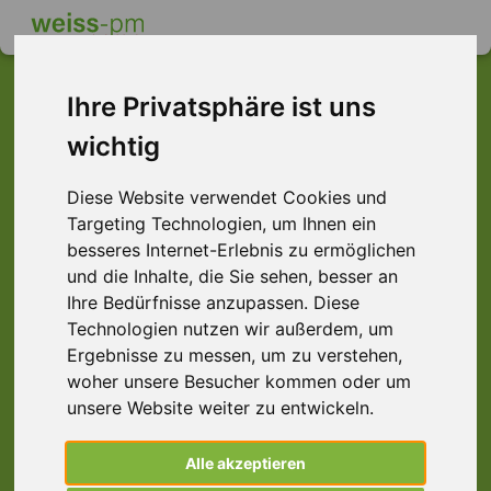
Ihre Privatsphäre ist uns
wichtig
Dieser Job ist leider
nicht mehr verfügbar ...
Diese Website verwendet Cookies und
Targeting Technologien, um Ihnen ein
... aber vielleicht ist hier etwas dabei:
besseres Internet-Erlebnis zu ermöglichen
und die Inhalte, die Sie sehen, besser an
Ihre Bedürfnisse anzupassen. Diese
Technologien nutzen wir außerdem, um
Ergebnisse zu messen, um zu verstehen,
woher unsere Besucher kommen oder um
unsere Website weiter zu entwickeln.
Alle akzeptieren
Näher (m/w/d) Leder Textil, Würzburg