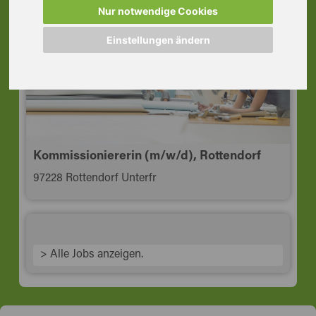
97076 Würzburg
Nur notwendige Cookies
Einstellungen ändern
Kommissioniererin (m/w/d), Rottendorf
97228 Rottendorf Unterfr
> Alle Jobs anzeigen.