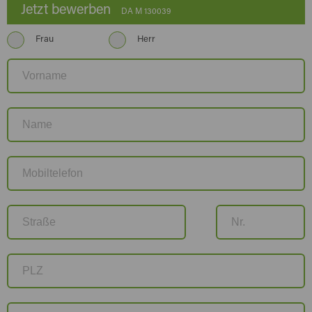
Jetzt bewerben
DA M 130039
Frau
Herr