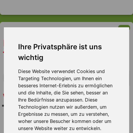
Kommissionierer (m/w/d)
Ihre Privatsphäre ist uns
Tagschicht
wichtig
Diese Website verwendet Cookies und
mehr Infos zum Arbeitsplatz
Targeting Technologien, um Ihnen ein
besseres Internet-Erlebnis zu ermöglichen
und die Inhalte, die Sie sehen, besser an
Unser Interessent bietet Dienstleistungen im Bereich
Was wir Dir bieten
Ihre Bedürfnisse anzupassen. Diese
Versand und Verpackung sowie Druck an und sucht
eine ausgeglichene Work-Life-Balance
Technologien nutzen wir außerdem, um
engagierte
Kommissionierer*innen (m/w/d)
als
Arbeitszeitkonto (Freizeitausgleich)
Ergebnisse zu messen, um zu verstehen,
Verstärkung für sein Team in Griesheim.
bis zu 30 Tage Urlaub pro Jahr
woher unsere Besucher kommen oder um
Du hast erste Erfahrungen im Lager und im
flexible Arbeitszeitmodelle
unsere Website weiter zu entwickeln.