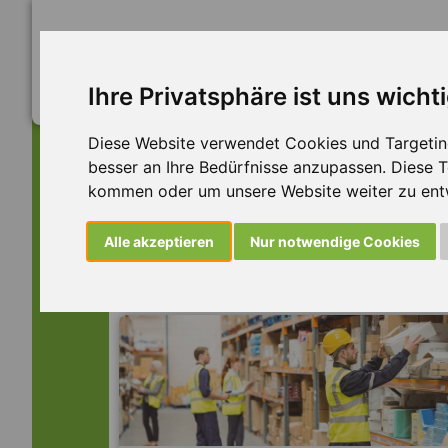
Ihre Privatsphäre ist uns wicht
Diese Website verwendet Cookies und Targeting 
besser an Ihre Bedürfnisse anzupassen. Diese
kommen oder um unsere Website weiter zu ent
Dieser Job ist leider n
Alle akzeptieren
Nur notwendige Cookies
... aber vielleicht ist hier etwas dabei: