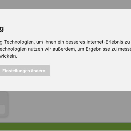
ig
Technologien, um Ihnen ein besseres Internet-Erlebnis zu e
 Technologien nutzen wir außerdem, um Ergebnisse zu mess
wickeln.
icht mehr verfügbar ...
Einstellungen ändern