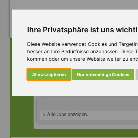
Ihre Privatsphäre ist uns wicht
Diese Website verwendet Cookies und Targeting 
besser an Ihre Bedürfnisse anzupassen. Diese
kommen oder um unsere Website weiter zu ent
Dieser Job ist leider n
Alle akzeptieren
Nur notwendige Cookies
... aber vielleicht ist hier etwas dabei:
> Alle Jobs anzeigen.