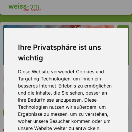
Ihre Privatsphäre ist uns
wichtig
Diese Website verwendet Cookies und
Industriereiniger (m/w/d),
Targeting Technologien, um Ihnen ein
besseres Internet-Erlebnis zu ermöglichen
Hamburg Altenwerder
und die Inhalte, die Sie sehen, besser an
Ihre Bedürfnisse anzupassen. Diese
Technologien nutzen wir außerdem, um
mehr Infos zum Arbeitsplatz
Ergebnisse zu messen, um zu verstehen,
woher unsere Besucher kommen oder um
unsere Website weiter zu entwickeln.
Unser Kunde ist in Hamburg überwiegend im Bereich
Was wir Dir bieten