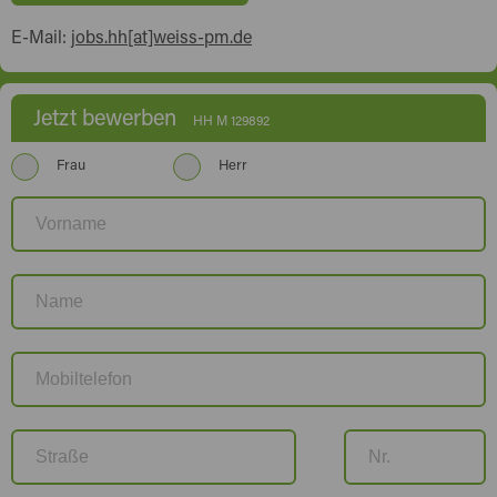
E-Mail:
jobs.hh[at]weiss-pm.de
Jetzt bewerben
HH M 129892
Frau
Herr