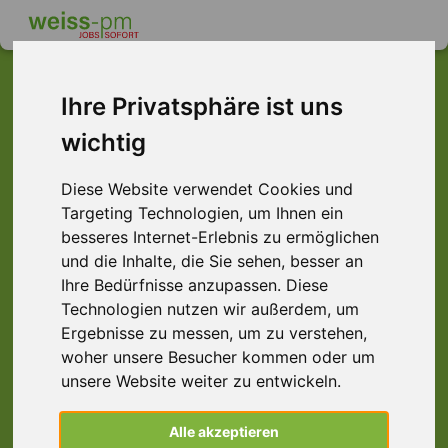
Ihre Privatsphäre ist uns
wichtig
Dieser Job ist leider
nicht mehr verfügbar ...
Diese Website verwendet Cookies und
Targeting Technologien, um Ihnen ein
... aber vielleicht ist hier etwas dabei:
besseres Internet-Erlebnis zu ermöglichen
und die Inhalte, die Sie sehen, besser an
Ihre Bedürfnisse anzupassen. Diese
Technologien nutzen wir außerdem, um
Ergebnisse zu messen, um zu verstehen,
woher unsere Besucher kommen oder um
unsere Website weiter zu entwickeln.
Feinmechaniker (m/w/d)
Alle akzeptieren