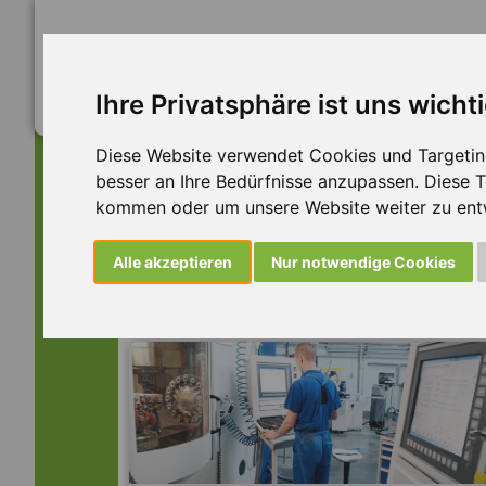
Ihre Privatsphäre ist uns wicht
Diese Website verwendet Cookies und Targeting 
besser an Ihre Bedürfnisse anzupassen. Diese
kommen oder um unsere Website weiter zu ent
Dieser Job ist leider n
Alle akzeptieren
Nur notwendige Cookies
... aber vielleicht ist hier etwas dabei: