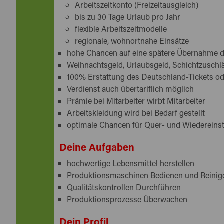
Dann melde Dich noch heute bei uns und sta
Arbeitszeitkonto (Freizeitausgleich)
Helfer*in (m/w/d) in der Lebensmittelhers
bis zu 30 Tage Urlaub pro Jahr
flexible Arbeitszeitmodelle
regionale, wohnortnahe Einsätze
hohe Chancen auf eine spätere Übernahme 
Weihnachtsgeld, Urlaubsgeld, Schichtzuschl
100% Erstattung des Deutschland-Tickets o
Verdienst auch übertariflich möglich
Prämie bei Mitarbeiter wirbt Mitarbeiter
Arbeitskleidung wird bei Bedarf gestellt
optimale Chancen für Quer- und Wiedereinst
Deine Aufgaben
hochwertige Lebensmittel herstellen
Produktionsmaschinen Bedienen und Reinig
Qualitätskontrollen Durchführen
Produktionsprozesse Überwachen
Dein Profil