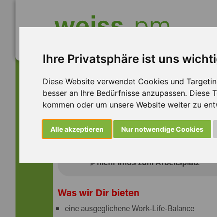
Ihre Privatsphäre ist uns wicht
Diese Website verwendet Cookies und Targeting 
besser an Ihre Bedürfnisse anzupassen. Diese
Helfer (m/w/d) Lebens
kommen oder um unsere Website weiter zu ent
Schichten
Alle akzeptieren
Nur notwendige Cookies
mehr Infos zum Arbeitsplatz
Du möchtest in einem spannenden Unterneh
Was wir Dir bieten
Europa herstellen?
eine ausgeglichene Work-Life-Balance