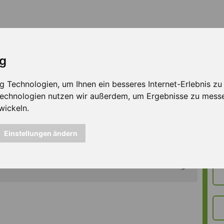
ig
Technologien, um Ihnen ein besseres Internet-Erlebnis zu e
 Technologien nutzen wir außerdem, um Ergebnisse zu mess
mittelherstellung | 2
wickeln.
Einstellungen ändern
men arbeiten und besondere Lebensmittel für ganz