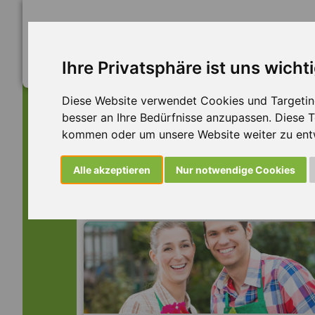
Ihre Privatsphäre ist uns wicht
Diese Website verwendet Cookies und Targeting 
besser an Ihre Bedürfnisse anzupassen. Diese
kommen oder um unsere Website weiter zu ent
Dieser Job ist leider n
Alle akzeptieren
Nur notwendige Cookies
... aber vielleicht ist hier etwas dabei: