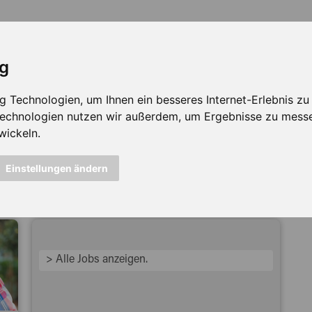
ig
Technologien, um Ihnen ein besseres Internet-Erlebnis zu e
 Technologien nutzen wir außerdem, um Ergebnisse zu mess
wickeln.
icht mehr verfügbar ...
Einstellungen ändern
> Alle Jobs anzeigen.