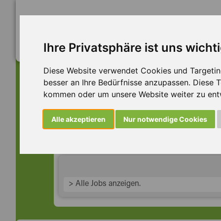
Ihre Privatsphäre ist uns wicht
Diese Website verwendet Cookies und Targeting 
besser an Ihre Bedürfnisse anzupassen. Diese
kommen oder um unsere Website weiter zu ent
Dieser Job ist leider n
Alle akzeptieren
Nur notwendige Cookies
... aber vielleicht ist hier etwas dabei:
> Alle Jobs anzeigen.