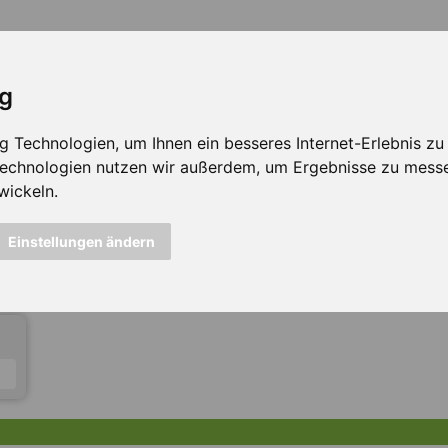
ig
Technologien, um Ihnen ein besseres Internet-Erlebnis zu e
 Technologien nutzen wir außerdem, um Ergebnisse zu mess
wickeln.
icht mehr verfügbar ...
Einstellungen ändern