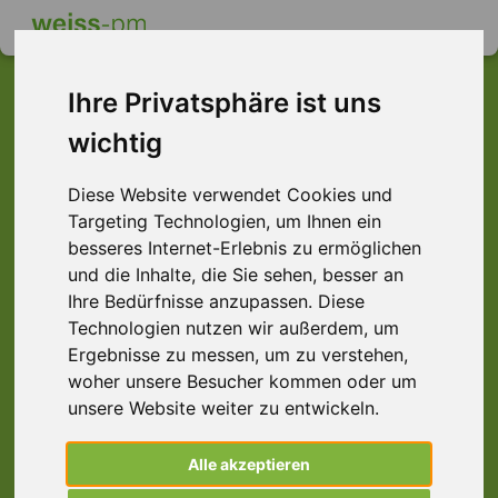
Ihre Privatsphäre ist uns
wichtig
Dieser Job ist leider
Diese Website verwendet Cookies und
nicht mehr verfügbar ...
Targeting Technologien, um Ihnen ein
... aber vielleicht ist hier etwas dabei:
besseres Internet-Erlebnis zu ermöglichen
und die Inhalte, die Sie sehen, besser an
Ihre Bedürfnisse anzupassen. Diese
Technologien nutzen wir außerdem, um
Ergebnisse zu messen, um zu verstehen,
woher unsere Besucher kommen oder um
unsere Website weiter zu entwickeln.
Alle akzeptieren
Schreiner (m/w/d) Tischler, Rhein-Main-