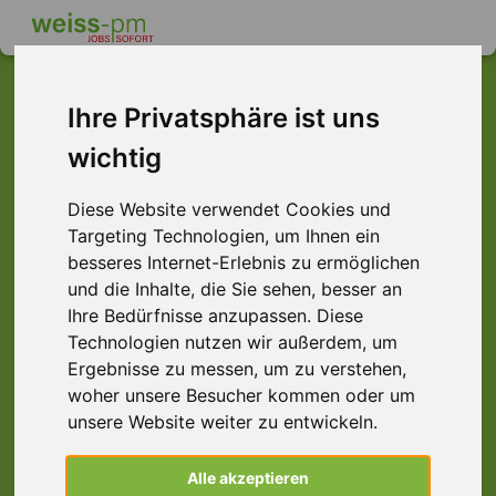
Ihre Privatsphäre ist uns
wichtig
Dieser Job ist leider
nicht mehr verfügbar ...
Diese Website verwendet Cookies und
Targeting Technologien, um Ihnen ein
... aber vielleicht ist hier etwas dabei:
besseres Internet-Erlebnis zu ermöglichen
und die Inhalte, die Sie sehen, besser an
Ihre Bedürfnisse anzupassen. Diese
Technologien nutzen wir außerdem, um
Ergebnisse zu messen, um zu verstehen,
woher unsere Besucher kommen oder um
unsere Website weiter zu entwickeln.
Zerspanungmechaniker (m/w/d)
Alle akzeptieren