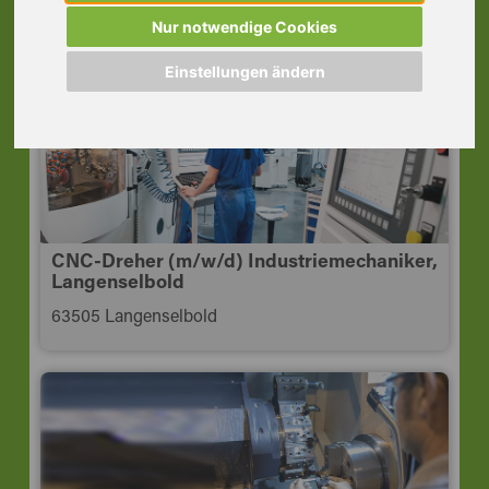
Drehtechnik, Nidderau
Nur notwendige Cookies
61130 Nidderau Hess
Einstellungen ändern
CNC-Dreher (m/w/d) Industriemechaniker,
Langenselbold
63505 Langenselbold