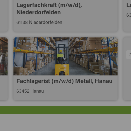
Lagerfachkraft (m/w/d),
L
Niederdorfelden
63
61138 Niederdorfelden
u
Fachlagerist (m/w/d) Metall, Hanau
63452 Hanau