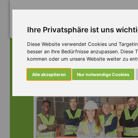
Ihre Privatsphäre ist uns wicht
Diese Website verwendet Cookies und Targeting 
besser an Ihre Bedürfnisse anzupassen. Diese
kommen oder um unsere Website weiter zu ent
Dieser Job ist leider n
Alle akzeptieren
Nur notwendige Cookies
... aber vielleicht ist hier etwas dabei: