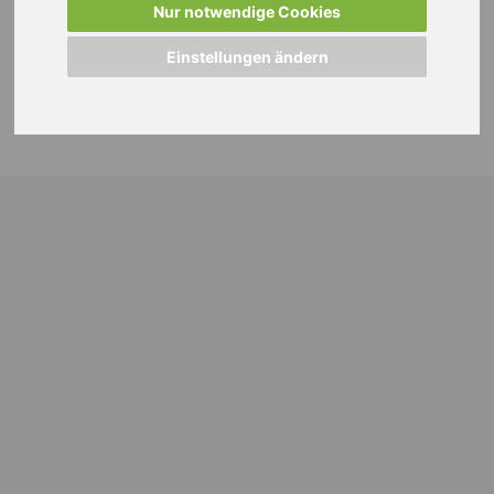
Nur notwendige Cookies
Einstellungen ändern
© 2024 WEISS Personalmanagement GmbH |
Impressum
|
Datenschutzhinweise
|
Cookie Einstellungen ändern