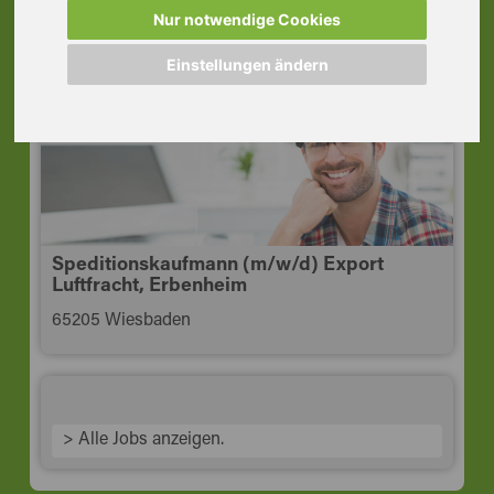
Export, Oberursel
Nur notwendige Cookies
61440 Oberursel (Taunus)
Einstellungen ändern
Speditionskaufmann (m/w/d) Export
Luftfracht, Erbenheim
65205 Wiesbaden
> Alle Jobs anzeigen.