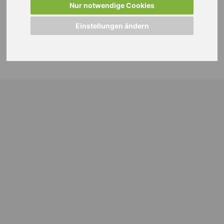
Nur notwendige Cookies
Einstellungen ändern
© 2024 WEISS Personalmanagement GmbH |
Impressum
|
Datenschutzhinweise
|
Cookie Einstellungen ändern