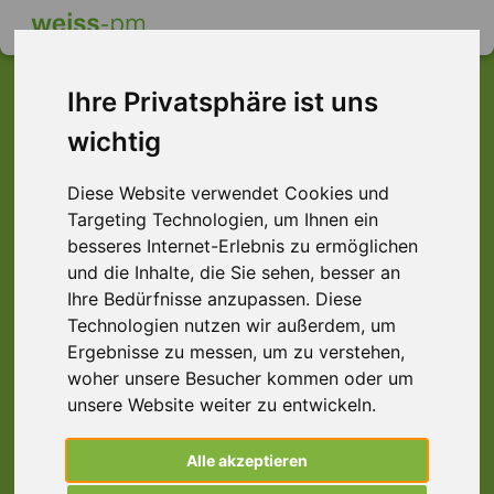
Ihre Privatsphäre ist uns
wichtig
Dieser Job ist leider
Diese Website verwendet Cookies und
nicht mehr verfügbar ...
Targeting Technologien, um Ihnen ein
... aber vielleicht ist hier etwas dabei:
besseres Internet-Erlebnis zu ermöglichen
und die Inhalte, die Sie sehen, besser an
Ihre Bedürfnisse anzupassen. Diese
Technologien nutzen wir außerdem, um
Ergebnisse zu messen, um zu verstehen,
woher unsere Besucher kommen oder um
unsere Website weiter zu entwickeln.
Alle akzeptieren
Elektrohelfer (m/w/d), Frankfurt am Main