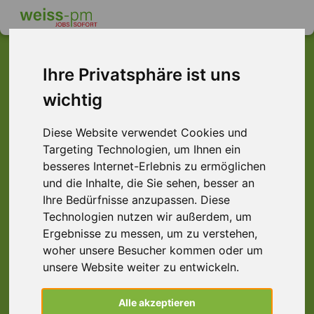
Ihre Privatsphäre ist uns
wichtig
Dieser Job ist leider
nicht mehr verfügbar ...
Diese Website verwendet Cookies und
Targeting Technologien, um Ihnen ein
... aber vielleicht ist hier etwas dabei:
besseres Internet-Erlebnis zu ermöglichen
und die Inhalte, die Sie sehen, besser an
Ihre Bedürfnisse anzupassen. Diese
Technologien nutzen wir außerdem, um
Ergebnisse zu messen, um zu verstehen,
woher unsere Besucher kommen oder um
unsere Website weiter zu entwickeln.
Konstruktionsmechaniker (m/w/d) 4-Tage-
Alle akzeptieren