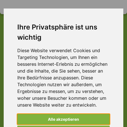
Ihre Privatsphäre ist uns
wichtig
Dieser Job ist leider
nicht mehr verfügbar ...
Diese Website verwendet Cookies und
Targeting Technologien, um Ihnen ein
... aber vielleicht ist hier etwas dabei:
besseres Internet-Erlebnis zu ermöglichen
und die Inhalte, die Sie sehen, besser an
Ihre Bedürfnisse anzupassen. Diese
Technologien nutzen wir außerdem, um
Disponent (m/w/d), Kitzingen
Ergebnisse zu messen, um zu verstehen,
97318 Kitzingen
woher unsere Besucher kommen oder um
unsere Website weiter zu entwickeln.
Alle akzeptieren
Disponent (m/w/d) Tourenplanung |
Spedition