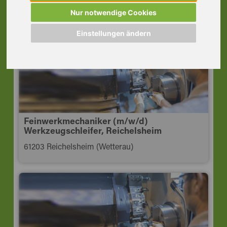
Schicht, Kelkheim
Nur notwendige Cookies
65779 Kelkheim (Taunus)
Einstellungen ändern
Feinwerkmechaniker (m/w/d)
Werkzeugschleifer, Reichelsheim
61203 Reichelsheim (Wetterau)