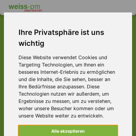
Ihre Privatsphäre ist uns
wichtig
Dieser Job ist leider
nicht mehr verfügbar ...
Diese Website verwendet Cookies und
Targeting Technologien, um Ihnen ein
... aber vielleicht ist hier etwas dabei:
besseres Internet-Erlebnis zu ermöglichen
und die Inhalte, die Sie sehen, besser an
Ihre Bedürfnisse anzupassen. Diese
Technologien nutzen wir außerdem, um
Ergebnisse zu messen, um zu verstehen,
woher unsere Besucher kommen oder um
unsere Website weiter zu entwickeln.
CNC-Zerspannungsmechaniker (m/w/d) 3
Alle akzeptieren