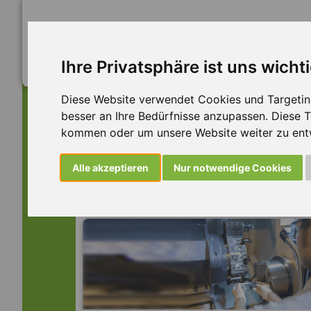
Ihre Privatsphäre ist uns wicht
Diese Website verwendet Cookies und Targeting 
besser an Ihre Bedürfnisse anzupassen. Diese
kommen oder um unsere Website weiter zu ent
Dieser Job ist leider n
Alle akzeptieren
Nur notwendige Cookies
... aber vielleicht ist hier etwas dabei: