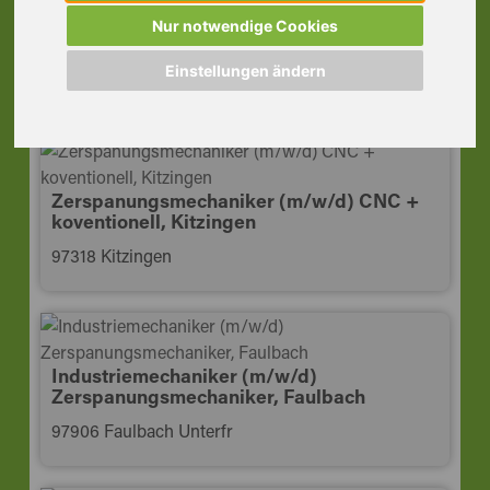
Maschinenbediener (m/w/d) CNC
Nur notwendige Cookies
Schichtarbeit, Kitzingen
Einstellungen ändern
97318 Kitzingen
Zerspanungsmechaniker (m/w/d) CNC +
koventionell, Kitzingen
97318 Kitzingen
Industriemechaniker (m/w/d)
Zerspanungsmechaniker, Faulbach
97906 Faulbach Unterfr