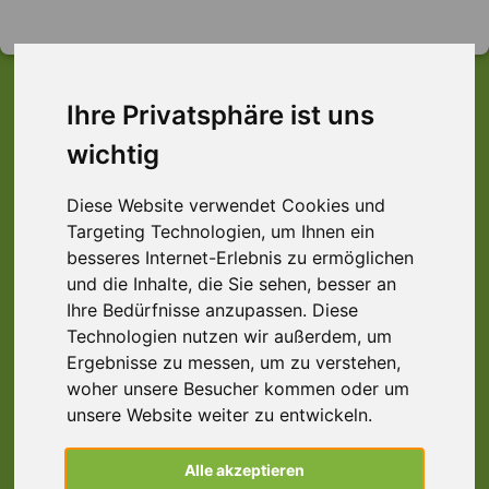
Ihre Privatsphäre ist uns
wichtig
Dieser Job ist leider
nicht mehr verfügbar ...
Diese Website verwendet Cookies und
Targeting Technologien, um Ihnen ein
... aber vielleicht ist hier etwas dabei:
besseres Internet-Erlebnis zu ermöglichen
und die Inhalte, die Sie sehen, besser an
Ihre Bedürfnisse anzupassen. Diese
Technologien nutzen wir außerdem, um
CNC-Dreher (m/w/d) CNC-Fräser,
Schweinfurt
Ergebnisse zu messen, um zu verstehen,
woher unsere Besucher kommen oder um
97421 Schweinfurt
unsere Website weiter zu entwickeln.
Alle akzeptieren