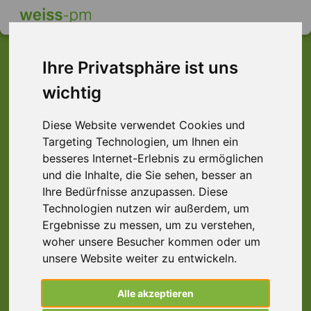
Ihre Privatsphäre ist uns
wichtig
Dieser Job ist leider
nicht mehr verfügbar ...
Diese Website verwendet Cookies und
Targeting Technologien, um Ihnen ein
... aber vielleicht ist hier etwas dabei:
besseres Internet-Erlebnis zu ermöglichen
und die Inhalte, die Sie sehen, besser an
Ihre Bedürfnisse anzupassen. Diese
Technologien nutzen wir außerdem, um
Ergebnisse zu messen, um zu verstehen,
woher unsere Besucher kommen oder um
unsere Website weiter zu entwickeln.
Alle akzeptieren
Vertriebsinnendienst (m/w/d)