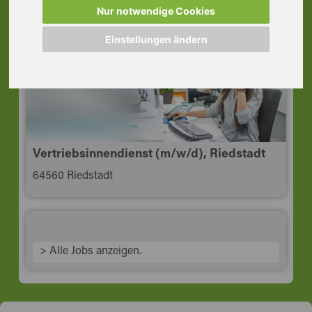
64584 Biebesheim am Rhein
Nur notwendige Cookies
Einstellungen ändern
Vertriebsinnendienst (m/w/d), Riedstadt
64560 Riedstadt
> Alle Jobs anzeigen.