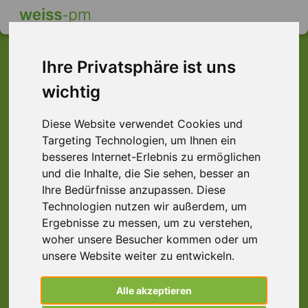
Ihre Privatsphäre ist uns
wichtig
Dieser Job ist leider
nicht mehr verfügbar ...
Diese Website verwendet Cookies und
Targeting Technologien, um Ihnen ein
... aber vielleicht ist hier etwas dabei:
besseres Internet-Erlebnis zu ermöglichen
und die Inhalte, die Sie sehen, besser an
Ihre Bedürfnisse anzupassen. Diese
Technologien nutzen wir außerdem, um
Ergebnisse zu messen, um zu verstehen,
woher unsere Besucher kommen oder um
unsere Website weiter zu entwickeln.
Alle akzeptieren
Vertriebsinnendienst (m/w/d)