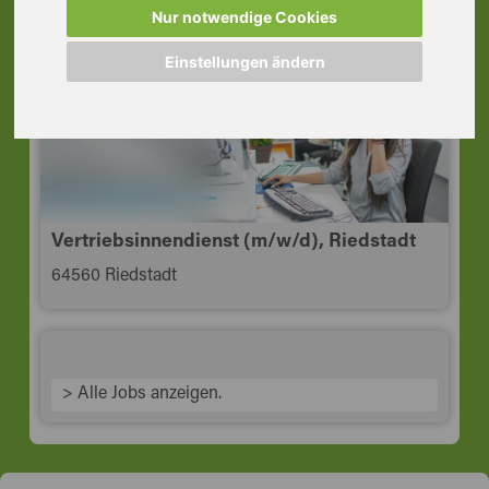
64584 Biebesheim am Rhein
Nur notwendige Cookies
Einstellungen ändern
Vertriebsinnendienst (m/w/d), Riedstadt
64560 Riedstadt
> Alle Jobs anzeigen.