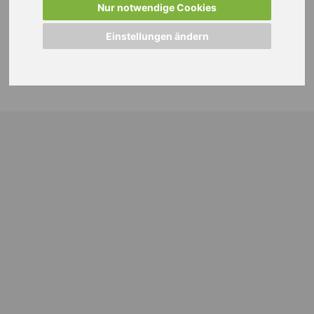
Nur notwendige Cookies
Einstellungen ändern
© 2024 WEISS Personalmanagement GmbH |
Impressum
|
Datenschutzhinweise
|
Cookie Einstellungen ändern