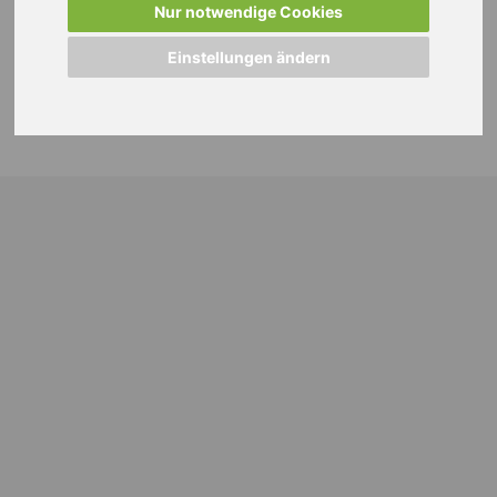
Nur notwendige Cookies
Einstellungen ändern
© 2024 WEISS Personalmanagement GmbH |
Impressum
|
Datenschutzhinweise
|
Cookie Einstellungen ändern