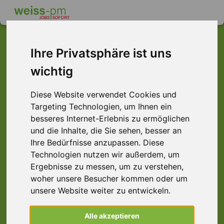
Ihre Privatsphäre ist uns
wichtig
Dieser Job ist leider
nicht mehr verfügbar ...
Diese Website verwendet Cookies und
Targeting Technologien, um Ihnen ein
... aber vielleicht ist hier etwas dabei:
besseres Internet-Erlebnis zu ermöglichen
und die Inhalte, die Sie sehen, besser an
Ihre Bedürfnisse anzupassen. Diese
Technologien nutzen wir außerdem, um
Ergebnisse zu messen, um zu verstehen,
woher unsere Besucher kommen oder um
unsere Website weiter zu entwickeln.
Buchhalterin (m/w/d) Teilzeit oder Vollzeit,
Alle akzeptieren