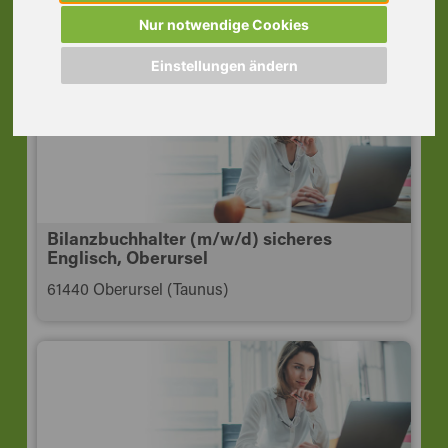
Frankfurt
Nur notwendige Cookies
60311 Frankfurt am Main
Einstellungen ändern
Bilanzbuchhalter (m/w/d) sicheres
Englisch, Oberursel
61440 Oberursel (Taunus)