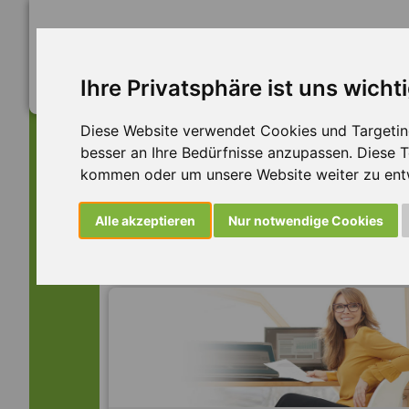
Ihre Privatsphäre ist uns wicht
Diese Website verwendet Cookies und Targeting 
besser an Ihre Bedürfnisse anzupassen. Diese
kommen oder um unsere Website weiter zu ent
Dieser Job ist leider n
Alle akzeptieren
Nur notwendige Cookies
... aber vielleicht ist hier etwas dabei: