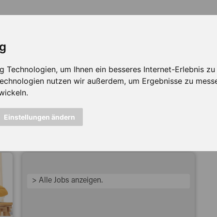
ig
Technologien, um Ihnen ein besseres Internet-Erlebnis zu e
 Technologien nutzen wir außerdem, um Ergebnisse zu mess
wickeln.
icht mehr verfügbar ...
Einstellungen ändern
> Alle Jobs anzeigen.