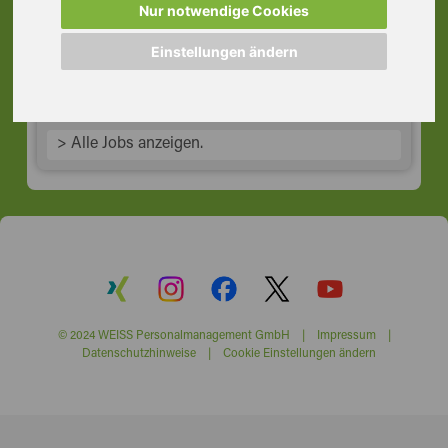
Speditionskaufmann, Würzburg
Nur notwendige Cookies
97273 Kürnach
Einstellungen ändern
> Alle Jobs anzeigen.
© 2024 WEISS Personalmanagement GmbH |
Impressum
|
Datenschutzhinweise
|
Cookie Einstellungen ändern