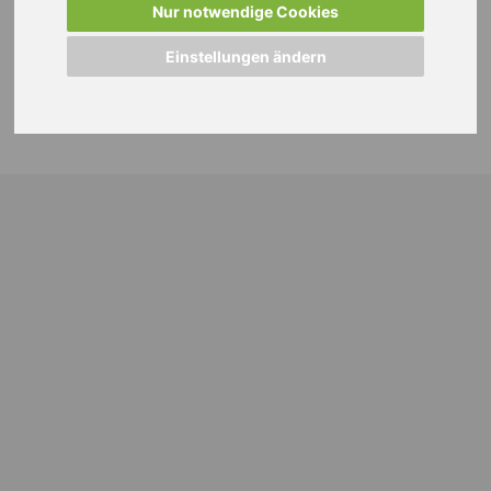
Nur notwendige Cookies
Einstellungen ändern
© 2024 WEISS Personalmanagement GmbH |
Impressum
|
Datenschutzhinweise
|
Cookie Einstellungen ändern