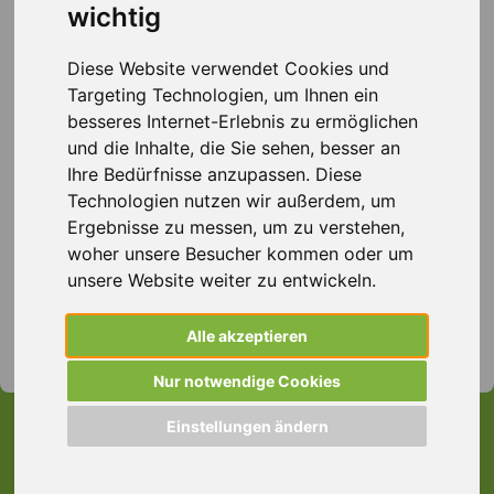
Quereinsteiger in Aschaffenburg spannende
wichtig
Jobmöglichkeiten in verschiedenen Bereichen. Ganz
gleich, ob Sie sich neu orientieren oder in einem völlig
Diese Website verwendet Cookies und
anderen Bereich starten möchten – wir unterstützen Sie
Targeting Technologien, um Ihnen ein
mit persönlicher Beratung und maßgeschneiderten
besseres Internet-Erlebnis zu ermöglichen
Jobangeboten, die zu Ihren Interessen und Fähigkeiten
und die Inhalte, die Sie sehen, besser an
passen. Mit unserer umfassenden Erfahrung finden wir
Ihre Bedürfnisse anzupassen. Diese
genau die Position, die perfekt zu Ihnen passt. Lassen
Technologien nutzen wir außerdem, um
Sie sich von uns auf Ihrem Karriereweg begleiten und
Ergebnisse zu messen, um zu verstehen,
entdecken Sie jetzt Ihre neuen beruflichen Perspektiven
woher unsere Besucher kommen oder um
– wir freuen uns auf Ihre Kontaktaufnahme!
unsere Website weiter zu entwickeln.
Jetzt Kontakt aufnehmen
– Entdecken Sie Ihre
Alle akzeptieren
Jobchancen!
Nur notwendige Cookies
Einstellungen ändern
Hier ist ein Auszug unserer