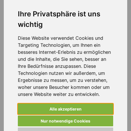
Weiss Personalmanagement unterstützt Sie dabei, als
Lagermitarbeiter (m/w/d) in Darmstadt beruflich Fuß zu
Ihre Privatsphäre ist uns
fassen. Ganz gleich, ob Sie bereits Erfahrung mitbringen
wichtig
oder als Quereinsteiger starten möchten – wir begleiten
Sie auf Ihrem Weg zum passenden Job.
Diese Website verwendet Cookies und
Dank unserer langjährigen Zusammenarbeit mit
Targeting Technologien, um Ihnen ein
Unternehmen aus der Region bieten wir Ihnen in der
besseres Internet-Erlebnis zu ermöglichen
Regel vielseitige Möglichkeiten, die zu Ihren Fähigkeiten
und die Inhalte, die Sie sehen, besser an
und beruflichen Zielen passen. In einem persönlichen
Ihre Bedürfnisse anzupassen. Diese
Gespräch ermitteln wir gemeinsam die Position, die
Technologien nutzen wir außerdem, um
Ihren Vorstellungen entspricht und Ihre Stärken zur
Ergebnisse zu messen, um zu verstehen,
Geltung bringt.
woher unsere Besucher kommen oder um
unsere Website weiter zu entwickeln.
Bewerben Sie sich noch heute und starten Sie mit Weiss
Personalmanagement in eine neue berufliche Zukunft in
Alle akzeptieren
Darmstadt!
Nur notwendige Cookies
Sparen Sie sich die lästige Jobsuche
– Jetzt