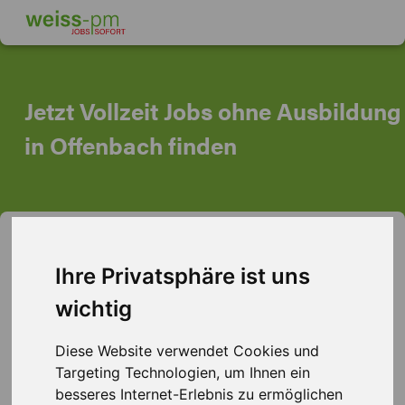
Jetzt Vollzeit Jobs ohne Ausbildung
in Offenbach finden
Ihr Sprungbrett zu Jobs ohne
Ausbildung in Offenbach
Ihre Privatsphäre ist uns
wichtig
Sie suchen eine berufliche Chance in Offenbach, auch
ohne abgeschlossene Ausbildung? Weiss
Diese Website verwendet Cookies und
Personalmanagement bietet Ihnen den Einstieg in
Targeting Technologien, um Ihnen ein
vielfältige Jobs, die zu Ihnen passen. Mit unserer starken
besseres Internet-Erlebnis zu ermöglichen