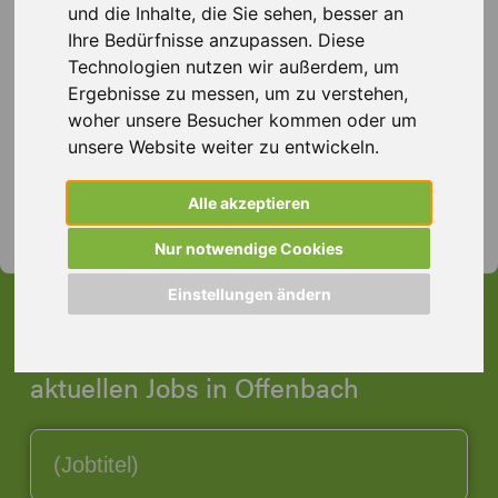
lokalen Vernetzung und jahrelangen Expertise finden wir
und die Inhalte, die Sie sehen, besser an
schnell die passende Stelle für Sie. Egal, ob
Ihre Bedürfnisse anzupassen. Diese
Quereinsteiger oder Berufsanfänger – bei uns haben Sie
Technologien nutzen wir außerdem, um
die Chance, erfolgreich durchzustarten. Kontaktieren Sie
Ergebnisse zu messen, um zu verstehen,
uns noch heute und machen Sie den ersten Schritt in
woher unsere Besucher kommen oder um
Ihre berufliche Zukunft. Ihre Karriere beginnt hier!
unsere Website weiter zu entwickeln.
Jetzt Kontakt aufnehmen
– Entdecken Sie Ihre
Alle akzeptieren
Jobchancen!
Nur notwendige Cookies
Einstellungen ändern
Hier ist ein Auszug aus unseren
aktuellen Jobs in Offenbach