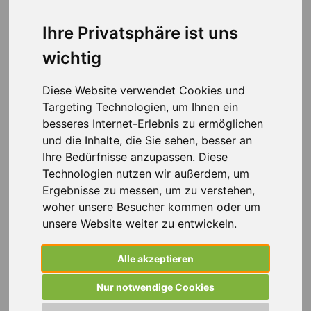
die Berufswelt ist für viele ein bedeutender Schritt. Ohne
Erfahrung, aber mit viel Potenzial beginnt für
Ihre Privatsphäre ist uns
Berufseinsteiger:innen eine spannende Phase voller
wichtig
Möglichkeiten – aber auch Herausforderungen.
Weiss Personalmanagement steht Ihnen dabei als
Diese Website verwendet Cookies und
verlässlicher Partner zur Seite. Mit langjähriger
Targeting Technologien, um Ihnen ein
Erfahrung in der Personalvermittlung unterstützen wir
besseres Internet-Erlebnis zu ermöglichen
Sie dabei, den passenden Einstieg ins Berufsleben zu
und die Inhalte, die Sie sehen, besser an
finden. Unser Fokus liegt darauf, individuelle Lösungen
Ihre Bedürfnisse anzupassen. Diese
zu entwickeln, die Ihren Fähigkeiten und Zielen
Technologien nutzen wir außerdem, um
entsprechen – unabhängig davon, ob Sie eine
Ergebnisse zu messen, um zu verstehen,
langfristige Perspektive oder erste Praxiserfahrungen
woher unsere Besucher kommen oder um
suchen.
unsere Website weiter zu entwickeln.
Bei uns finden Sie maßgeschneiderte Berufseinsteiger-
Alle akzeptieren
Jobs in verschiedenen Branchen, eine persönliche
Betreuung durch erfahrene Ansprechpartner:innen und
Nur notwendige Cookies
die Chance, sich beruflich weiterzuentwickeln – Schritt