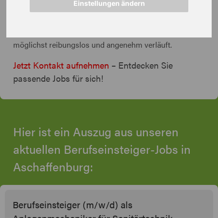
für Schritt.
Einstellungen ändern
Mit Verständnis, Erfahrung und einem offenen Ohr
sorgen wir dafür, dass Ihr Einstieg ins Berufsleben
möglichst reibungslos und angenehm verläuft.
Jetzt Kontakt aufnehmen
– Entdecken Sie
passende Jobs für sich!
Hier ist ein Auszug aus unseren
aktuellen Berufseinsteiger-Jobs in
Aschaffenburg:
Berufseinsteiger (m/w/d) als
Anlagenmechaniker für Sanitärtechnik,