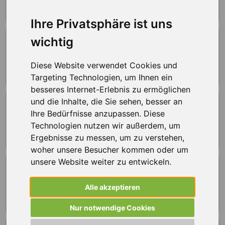
60386 Frankfurt am Main
Ihre Privatsphäre ist uns
wichtig
Anlagenfahrer (m/w/d) Chemie |
Vollkontischicht
Diese Website verwendet Cookies und
64293 Darmstadt
Targeting Technologien, um Ihnen ein
besseres Internet-Erlebnis zu ermöglichen
und die Inhalte, die Sie sehen, besser an
Anlagenmechaniker (m/w/d) Monteur,
Ihre Bedürfnisse anzupassen. Diese
Rödermark
Technologien nutzen wir außerdem, um
63322 Rödermark
Ergebnisse zu messen, um zu verstehen,
woher unsere Besucher kommen oder um
unsere Website weiter zu entwickeln.
Anlagenmechaniker (m/w/d) Sanitär und
Heizung, Hanau
Alle akzeptieren
63450 Hanau
Nur notwendige Cookies