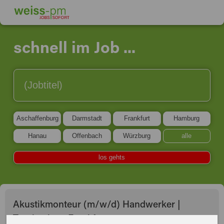
schnell im Job ...
Aschaffenburg
Darmstadt
Frankfurt
Hamburg
Hanau
Offenbach
Würzburg
alle
los gehts
Akustikmonteur (m/w/d) Handwerker |
Trockenbau, Frankfurt