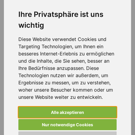
Ihre Privatsphäre ist uns
Ob Unternehmen qualifizierte Fachkräfte im
kaufmännischen Bereich suchen oder Bewerbende neue
wichtig
berufliche Perspektiven in Darmstadt anstreben – Weiss
Personalmanagement begleitet beide Seiten mit
Diese Website verwendet Cookies und
strukturierten und transparenten Lösungen. Auf
Targeting Technologien, um Ihnen ein
Grundlage fundierter Marktkenntnisse und eines
besseres Internet-Erlebnis zu ermöglichen
gewachsenen Netzwerks in der Region wird der
und die Inhalte, die Sie sehen, besser an
gesamte Vermittlungsprozess klar strukturiert und
Ihre Bedürfnisse anzupassen. Diese
individuell abgestimmt umgesetzt.
Technologien nutzen wir außerdem, um
Ergebnisse zu messen, um zu verstehen,
Im Fokus stehen sowohl die Anforderungen der
woher unsere Besucher kommen oder um
Unternehmen als auch die Qualifikationen und
unsere Website weiter zu entwickeln.
beruflichen Zielsetzungen der Bewerbenden. Eine
sorgfältige Analyse bildet die Basis für passende
Alle akzeptieren
Rahmenbedingungen im Arbeitsmarkt. Transparente
Abläufe, nachvollziehbare Prozesse und eine sachliche
Nur notwendige Cookies
Kommunikation prägen die Zusammenarbeit.