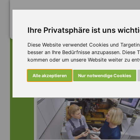
Ihre Privatsphäre ist uns wicht
Diese Website verwendet Cookies und Targeting 
besser an Ihre Bedürfnisse anzupassen. Diese
kommen oder um unsere Website weiter zu ent
Dieser Job ist leider n
Alle akzeptieren
Nur notwendige Cookies
... aber vielleicht ist hier etwas dabei: