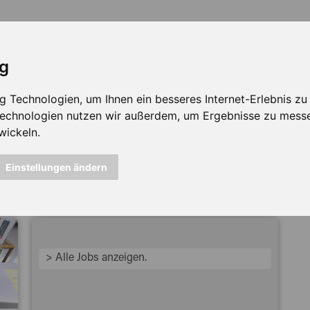
ig
Technologien, um Ihnen ein besseres Internet-Erlebnis zu e
 Technologien nutzen wir außerdem, um Ergebnisse zu mess
wickeln.
icht mehr verfügbar ...
Einstellungen ändern
> Alle Jobs anzeigen.